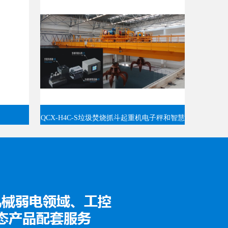
QCX-H4C-S垃圾焚烧抓斗起重机电子秤和智慧
管理系统