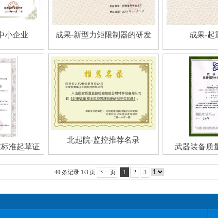
中小企业
成果-新型力矩限制器的研发
成果-起
北起院-监控推荐名录
家标准起草证
武器装备质量认
40 条记录 1/3 页
下一页
1
2
3